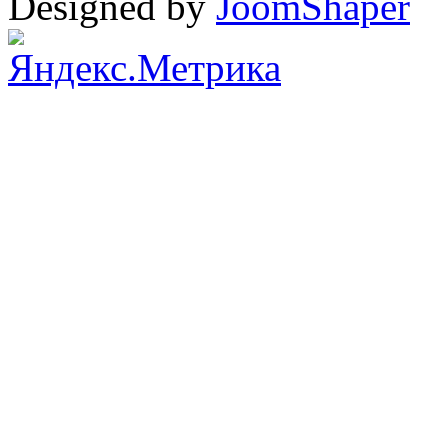
Designed by
JoomShaper