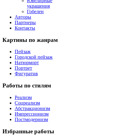
Ювелирные
украшения
Гобелен
Авторы
Партнеры
Контакты
Картины
по жанрам
Пейзаж
Городской пейзаж
Натюрморт
Портрет
Фигуратив
Работы
по стилям
Реализм
Соцреализм
Абстракционизм
Импрессионизм
Постмодернизм
Избранные
работы