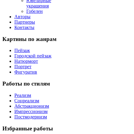
Ювелирные
украшения
Гобелен
Авторы
Партнеры
Контакты
Картины
по жанрам
Пейзаж
Городской пейзаж
Натюрморт
Портрет
Фигуратив
Работы
по стилям
Реализм
Соцреализм
Абстракционизм
Импрессионизм
Постмодернизм
Избранные
работы