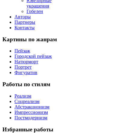
Ювелирные
украшения
Гобелен
Авторы
Партнеры
Контакты
Картины
по жанрам
Пейзаж
Городской пейзаж
Натюрморт
Портрет
Фигуратив
Работы
по стилям
Реализм
Соцреализм
Абстракционизм
Импрессионизм
Постмодернизм
Избранные
работы