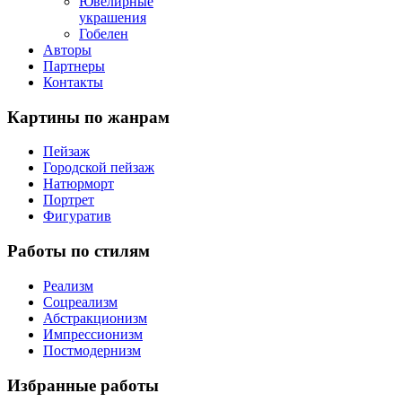
Ювелирные
украшения
Гобелен
Авторы
Партнеры
Контакты
Картины
по жанрам
Пейзаж
Городской пейзаж
Натюрморт
Портрет
Фигуратив
Работы
по стилям
Реализм
Соцреализм
Абстракционизм
Импрессионизм
Постмодернизм
Избранные
работы