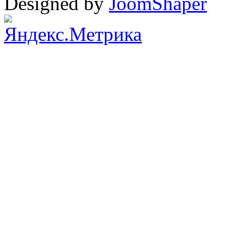
Designed by
JoomShaper