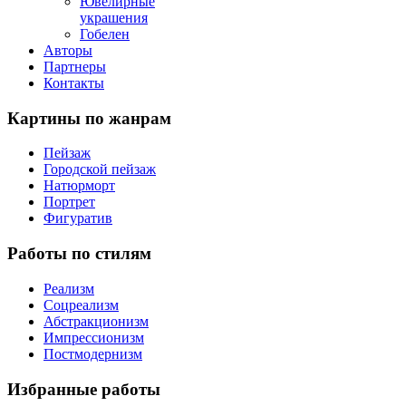
Ювелирные
украшения
Гобелен
Авторы
Партнеры
Контакты
Картины
по жанрам
Пейзаж
Городской пейзаж
Натюрморт
Портрет
Фигуратив
Работы
по стилям
Реализм
Соцреализм
Абстракционизм
Импрессионизм
Постмодернизм
Избранные
работы