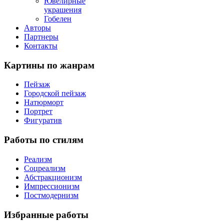
Ювелирные
украшения
Гобелен
Авторы
Партнеры
Контакты
Картины
по жанрам
Пейзаж
Городской пейзаж
Натюрморт
Портрет
Фигуратив
Работы
по стилям
Реализм
Соцреализм
Абстракционизм
Импрессионизм
Постмодернизм
Избранные
работы