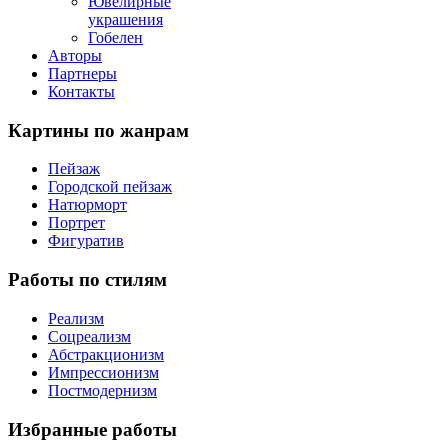
Ювелирные
украшения
Гобелен
Авторы
Партнеры
Контакты
Картины
по жанрам
Пейзаж
Городской пейзаж
Натюрморт
Портрет
Фигуратив
Работы
по стилям
Реализм
Соцреализм
Абстракционизм
Импрессионизм
Постмодернизм
Избранные
работы