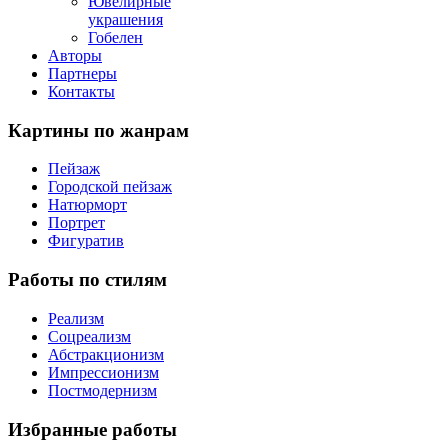
Ювелирные
украшения
Гобелен
Авторы
Партнеры
Контакты
Картины
по жанрам
Пейзаж
Городской пейзаж
Натюрморт
Портрет
Фигуратив
Работы
по стилям
Реализм
Соцреализм
Абстракционизм
Импрессионизм
Постмодернизм
Избранные
работы