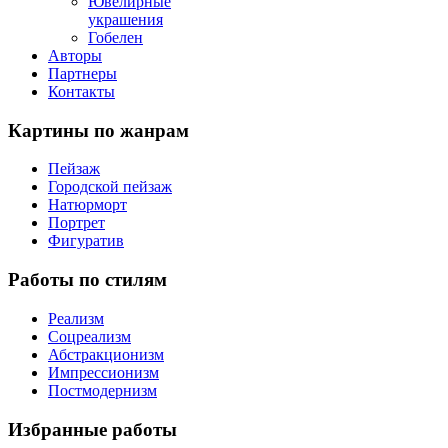
Ювелирные
украшения
Гобелен
Авторы
Партнеры
Контакты
Картины
по жанрам
Пейзаж
Городской пейзаж
Натюрморт
Портрет
Фигуратив
Работы
по стилям
Реализм
Соцреализм
Абстракционизм
Импрессионизм
Постмодернизм
Избранные
работы