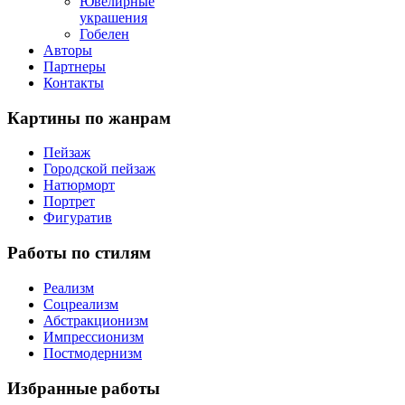
Ювелирные
украшения
Гобелен
Авторы
Партнеры
Контакты
Картины
по жанрам
Пейзаж
Городской пейзаж
Натюрморт
Портрет
Фигуратив
Работы
по стилям
Реализм
Соцреализм
Абстракционизм
Импрессионизм
Постмодернизм
Избранные
работы