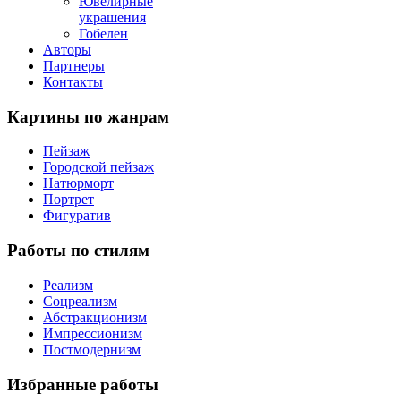
Ювелирные
украшения
Гобелен
Авторы
Партнеры
Контакты
Картины
по жанрам
Пейзаж
Городской пейзаж
Натюрморт
Портрет
Фигуратив
Работы
по стилям
Реализм
Соцреализм
Абстракционизм
Импрессионизм
Постмодернизм
Избранные
работы