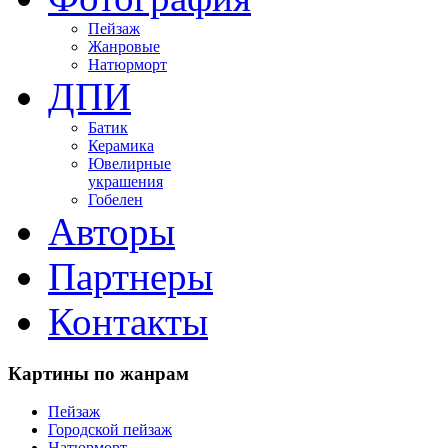
Пейзаж
Жанровые
Натюрморт
ДПИ
Батик
Керамика
Ювелирные
украшения
Гобелен
Авторы
Партнеры
Контакты
Картины
по жанрам
Пейзаж
Городской пейзаж
Натюрморт