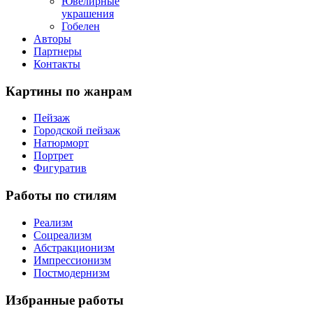
Ювелирные
украшения
Гобелен
Авторы
Партнеры
Контакты
Картины
по жанрам
Пейзаж
Городской пейзаж
Натюрморт
Портрет
Фигуратив
Работы
по стилям
Реализм
Соцреализм
Абстракционизм
Импрессионизм
Постмодернизм
Избранные
работы