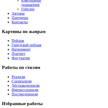
Ювелирные
украшения
Гобелен
Авторы
Партнеры
Контакты
Картины
по жанрам
Пейзаж
Городской пейзаж
Натюрморт
Портрет
Фигуратив
Работы
по стилям
Реализм
Соцреализм
Абстракционизм
Импрессионизм
Постмодернизм
Избранные
работы