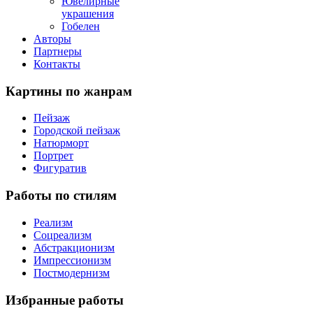
Ювелирные
украшения
Гобелен
Авторы
Партнеры
Контакты
Картины
по жанрам
Пейзаж
Городской пейзаж
Натюрморт
Портрет
Фигуратив
Работы
по стилям
Реализм
Соцреализм
Абстракционизм
Импрессионизм
Постмодернизм
Избранные
работы