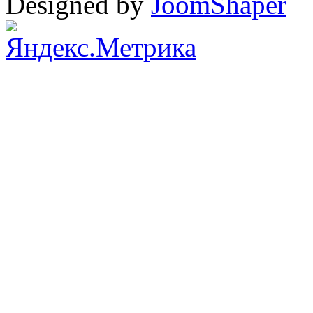
Designed by
JoomShaper