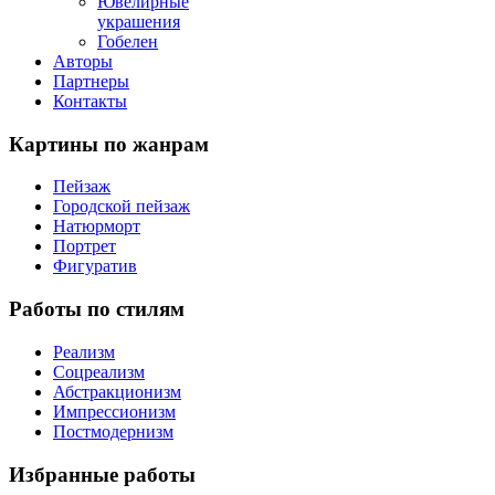
Ювелирные
украшения
Гобелен
Авторы
Партнеры
Контакты
Картины
по жанрам
Пейзаж
Городской пейзаж
Натюрморт
Портрет
Фигуратив
Работы
по стилям
Реализм
Соцреализм
Абстракционизм
Импрессионизм
Постмодернизм
Избранные
работы