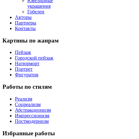
Ювелирные
украшения
Гобелен
Авторы
Партнеры
Контакты
Картины
по жанрам
Пейзаж
Городской пейзаж
Натюрморт
Портрет
Фигуратив
Работы
по стилям
Реализм
Соцреализм
Абстракционизм
Импрессионизм
Постмодернизм
Избранные
работы